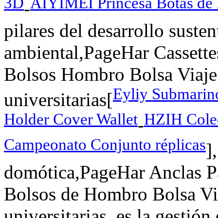
3D
AIYIMEI Princesa Botas de 
-
pilares del desarrollo suste
ambiental,PageHar Cassette
Bolsos Hombro Bolsa Viaje
Eyliy Submarino
universitarias[
Holder Cover Wallet
HZIH Colec
-
Campeonato Conjunto réplicas
]
domótica,PageHar Anclas P
Bolsos de Hombro Bolsa Vi
universitarias, es la gestión