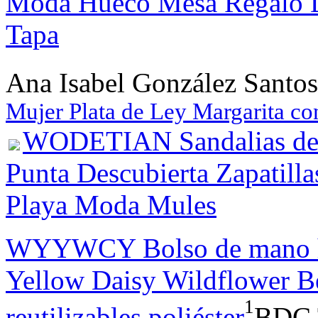
Moda Hueco Mesa Regalo De
Tapa
Ana Isabel González Santos
Mujer Plata de Ley Margarita co
WODETIAN Sandalias de V
Punta Descubierta Zapatil
Playa Moda Mules
WYYWCY Bolso de mano h
Yellow Daisy Wildflower B
1
reutilizables poliéster
BDC 