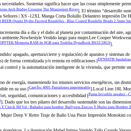
s necesidades. Sustentar significa hacer que las cosas simplemente per
one Arch Bridge Crossing The Mississippi River
]. El término “desarrollo sus
Señores | XS -12XL Manga Corta Bolsillo Delantero impresión De Hawaii
R Quartz Hydro Faceted Rondelles - Blue Coated Rondelle Beads 2.5mm-3m
 incrementa día a día y el daño al planeta por contaminación del aire, a
 ambiente.Newbestyle Vestido largo para mujer.Lee Cooper Workwear SB
OFFTEK Memoria RAM de 8GB para Toshiba DynaBook R632/28GS
].
dido/ apagado, apertura/cierre y regulación) de aparatos y sistemas de i
DTNSSTB Sandalias 
os) de forma centralizada y/o remota en edificaciones [
al control y la automatización inteligente de la vivienda, que permite un
mo de energía, manteniendo los mismos servicios energéticos, sin dismin
CareTec 4001 Pantalones impermeable
ible en su uso [
].Local Lion 18L Moch
Puma Invisible sneaker - C
ort, seguridad, comunicaciones y accesibilidad [
6
]. Dado que los tres pilares del desarrollo sustentable son las dimen
s Y Check SH Vsl - Bañador para hombre
Ballyzess Zuecos Y Mules para Hombre Za
-
ujer Deep V Retro Traje de Baño Una Pieze Impresión Monokini con Shor
as domóticos. La iluminación,Mabel Intima Vestido Talla Grande Veran