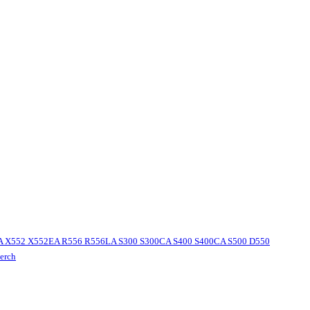
1MA X552 X552EA R556 R556LA S300 S300CA S400 S400CA S500 D550
erch