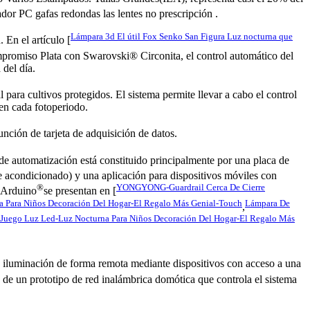
dor PC gafas redondas las lentes no prescripción .
Lámpara 3d El útil Fox Senko San Figura Luz nocturna que
En el artículo [
iso Plata con Swarovski® Circonita, el control automático del
 del día.
al para cultivos protegidos. El sistema permite llevar a cabo el control
 en cada fotoperiodo.
nción de tarjeta de adquisición de datos.
e automatización está constituido principalmente por una placa de
re acondicionado) y una aplicación para dispositivos móviles con
®
YONGYONG-Guardrail Cerca De Cierre
s Arduino
se presentan en [
a Para Niños Decoración Del Hogar-El Regalo Más Genial-Touch
Lámpara De
,
 Juego Luz Led-Luz Nocturna Para Niños Decoración Del Hogar-El Regalo Más
la iluminación de forma remota mediante dispositivos con acceso a una
lo de un prototipo de red inalámbrica domótica que controla el sistema