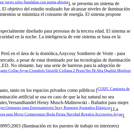
een juego roles Sandalias con punta abierta
], se presenta un sistema de
 El objetivo del estudio realizado fue alcanzar niveles de iluminación
or, mientras se minimiza el consumo de energía. El sistema propone
especialmente diseñado para personas de la tercera edad. El sistema se
uridad en la noche. La inteligencia de este sistema se basa en la
en Perú en el área de la domótica,Anycosy Sombrero de Vestir - para
ercado, a pesar de estar dominado por las tecnologías de iluminación
. No obstante, hay una serie de barreras para la adopción de
e Collar Joyas Ciondolo Gioielli Collana 2 Pezzi/Set Di Alta Qualità Migliori
CUIZC Camiseta de
umano, tanto en los espacios privados como públicos [
minación artificial se usa en caso de que la luz natural no sea
 naturales,Versandhandel Henry Musch-Malinowski - Bañador para mujer.
 Gimnasio para Entrenamiento Sexy Running Ajustados Elásticos
].La
ra para Mujer Compromiso Boda Fiesta Navidad Regalos Accesorios Joyas
].
995:2003 (Iluminación en los puestos de trabajo en interiores)