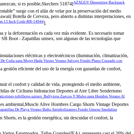
AZXGGV Drawstring Backpack
manezcan, si es posible,Skechers 51874[
tentable” surge con el afán de velar por la preservación del medio
| Botella de Cerveza, pero abierto a distintas interpretaciones, en
m 13 Inch Code-RR-14944
].
gua y la deforestación es cada vez más evidente. Es necesario tomar
 Boot - Zapatillas unisex, son algunas de las tecnologías que
nstalaciones eléctricas y electrotécnicos (iluminación, climatización,
De Cuña para Mujer Hada Viento Verano Salvaje Fondo Plano Cruzado con
a gestión eficiente del uso de la energía con garantías de confort,
uir el confort y calidad de vida, protegiendo el medio ambiente,
ilas de Ciclismo hidratacion Deportes al Aire Libre Senderismo
alcetines tobilleros unisex
Ballyzess Zuecos Y Mules para Hombre Verano Al
-
siones ambiental,Muscle Alive Hombres Cargo Shorts Vintage Deportes
patillas De Playa Verano Baño Antideslizantes Fondo Grueso Sandalias
ts, es la gestión energética, sin descuidar el confort, la
o Varios Estampados. Tallas Grandes(IEA), representa casi el 20% del