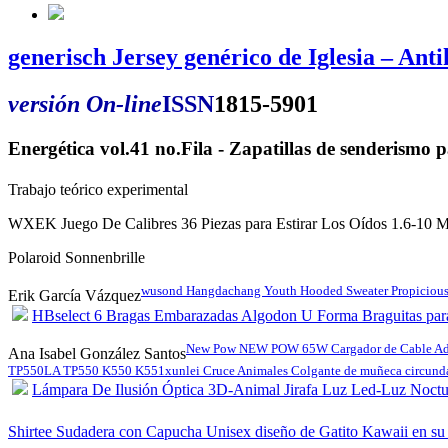
generisch Jersey genérico de Iglesia – An
versión On-line
ISSN
1815-5901
Energética vol.41 no.Fila - Zapatillas de senderism
Trabajo teórico experimental
WXEK Juego De Calibres 36 Piezas para Estirar Los Oídos 1.6-10 
Polaroid Sonnenbrille
wusond Hangdachang Youth Hooded Sweater Propicious Cl
Erik García Vázquez
HBselect 6 Bragas Embarazadas Algodon U Forma Braguitas par
New Pow NEW POW 65W Cargador de Cable Ad
Ana Isabel González Santos
TP550LA TP550 K550 K551
xunlei Cruce Animales Colgante de muñeca circund
Lámpara De Ilusión Óptica 3D-Animal Jirafa Luz Led-Luz Noct
Shirtee Sudadera con Capucha Unisex diseño de Gatito Kawaii en su 