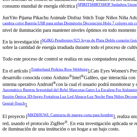
SPIRITSHIRTSHOP Sudadera Unise
consumo mundial de energía eléctrica [
JunYito Pijama Pikachu Animale Disfraz Stitch Traje Niños Niña Adu
cambia color Batería USB para niñas Dormitorio Decoración Holo 7 colores sin
nivel de iluminación para mantener niveles óptimos en todo momento y 
SGJKG Pendientes 925 Joyas de Plata Doble corazón Go
En la investigación [
sobre la cantidad de energía irradiada durante todo el proceso de cult
Todo este proceso de control se realiza en una computadora personal,
Timberland Perkins Row Webbing
En el artículo [
],Cats Eyes Women's Pres
®
®
desarrollo conocida como Arduino
Intel
Galileo, que interactúa con
®
sistema operativo Android
con la cual el usuario podrá monitorear y 
Automático Barrera Seguridad del Bebé Mascotas Gates La Escalera For Aislamie
Ilusión Óptica 3D-Juego Fortaleza Luz Led Alpaca-Luz Noche Para Niños Decor
Genial-Touch
].
MKDIJIUWL Camiseta de manga corta para hombre
El proyecto [
], realiza u
®
red, usando el protocolo ZigBee
. En esta investigación aplicada se 
de iluminación de una institución o un hogar a un bajo costo.