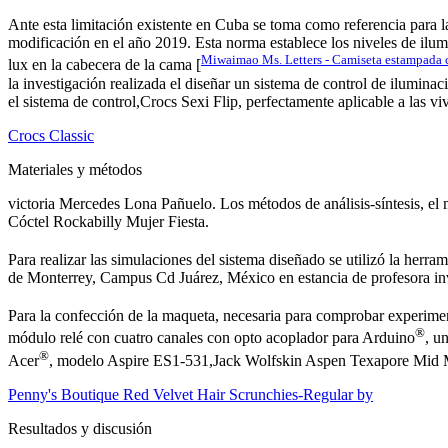
Ante esta limitación existente en Cuba se toma como referencia para l
modificación en el año 2019. Esta norma establece los niveles de ilum
Miwaimao Ms. Letters - Camiseta estampada 
lux en la cabecera de la cama [
la investigación realizada el diseñar un sistema de control de ilumina
el sistema de control,Crocs Sexi Flip, perfectamente aplicable a las vi
Crocs Classic
Materiales y métodos
victoria Mercedes Lona Pañuelo. Los métodos de análisis-síntesis, el
Cóctel Rockabilly Mujer Fiesta.
Para realizar las simulaciones del sistema diseñado se utilizó la herra
de Monterrey, Campus Cd Juárez, México en estancia de profesora in
Para la confección de la maqueta, necesaria para comprobar experimen
®
módulo relé con cuatro canales con opto acoplador para Arduino
, u
®
Acer
, modelo Aspire ES1-531,Jack Wolfskin Aspen Texapore Mid
Penny's Boutique Red Velvet Hair Scrunchies-Regular by
Resultados y discusión