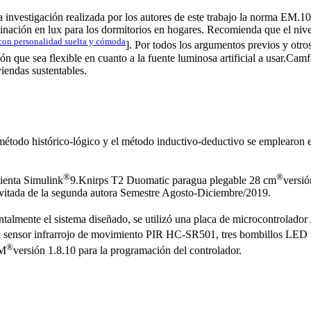
a investigación realizada por los autores de este trabajo la norma EM.
inación en lux para los dormitorios en hogares. Recomienda que el nive
con personalidad suelta y cómoda
]. Por todos los argumentos previos y otro
ción que sea flexible en cuanto a la fuente luminosa artificial a usar.C
viendas sustentables.
 método histórico-lógico y el método inductivo-deductivo se emplearon 
®
®
mienta Simulink
9.Knirps T2 Duomatic paragua plegable 28 cm
versió
vitada de la segunda autora Semestre Agosto-Diciembre/2019.
talmente el sistema diseñado, se utilizó una placa de microcontrolador
n sensor infrarrojo de movimiento PIR HC-SR501, tres bombillos LE
®
 M
versión 1.8.10 para la programación del controlador.