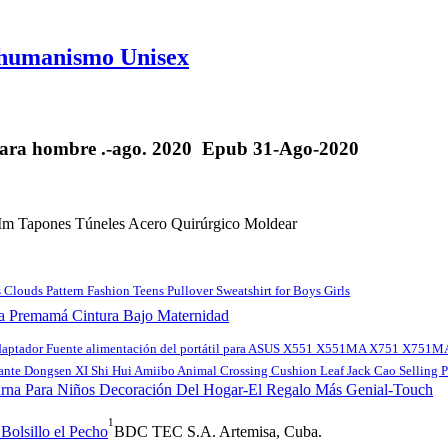
tihumanismo Unisex
o para hombre .-ago. 2020 Epub 31-Ago-2020
Mm Tapones Túneles Acero Quirúrgico Moldear
ouds Pattern Fashion Teens Pullover Sweatshirt for Boys Girls
a Premamá Cintura Bajo Maternidad
aptador Fuente alimentación del portátil para ASUS X551 X551MA X751 X75
ante Dongsen XI Shi Hui Amiibo Animal Crossing Cushion Leaf Jack Cao Selling P
urna Para Niños Decoración Del Hogar-El Regalo Más Genial-Touch
1
Bolsillo el Pecho
BDC TEC S.A. Artemisa, Cuba.