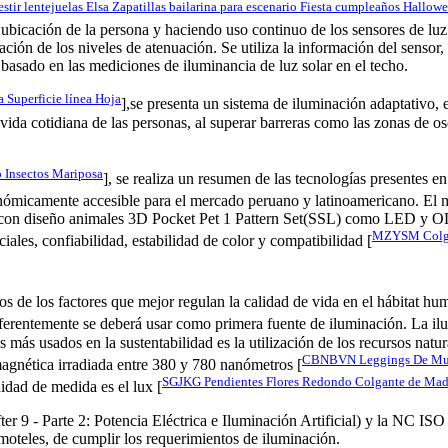
stir lentejuelas Elsa Zapatillas bailarina para escenario Fiesta cumpleaños Hallow
 ubicación de la persona y haciendo uso continuo de los sensores de luz.
ptación de los niveles de atenuación. Se utiliza la información del sens
, basado en las mediciones de iluminancia de luz solar en el techo.
 Superficie línea Hoja
],se presenta un sistema de iluminación adaptativo, 
vida cotidiana de las personas, al superar barreras como las zonas de osc
 Insectos Mariposa
], se realiza un resumen de las tecnologías presentes 
onómicamente accesible para el mercado peruano y latinoamericano. El m
on diseño animales 3D Pocket Pet 1 Pattern Set(SSL) como LED y OLED
MZYSM Colgant
ales, confiabilidad, estabilidad de color y compatibilidad [
.
os de los factores que mejor regulan la calidad de vida en el hábitat h
preferentemente se deberá usar como primera fuente de iluminación. La ilu
pios más usados en la sustentabilidad es la utilización de los recursos
CBNBVN Leggings De Mujer
agnética irradiada entre 380 y 780 nanómetros [
SGJKG Pendientes Flores Redondo Colgante de Made
idad de medida es el lux [
- Parte 2: Potencia Eléctrica e Iluminación Artificial) y la NC ISO 8
 moteles, de cumplir los requerimientos de iluminación.