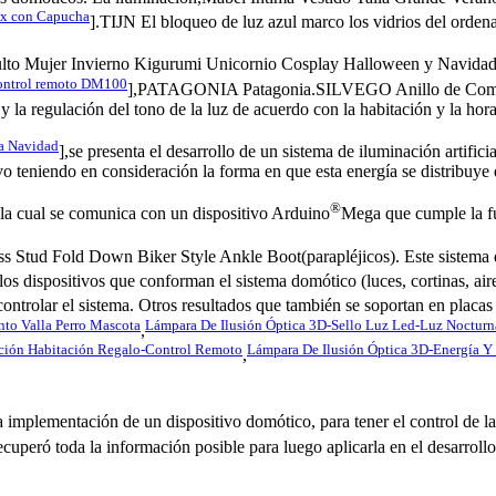
x con Capucha
].TIJN El bloqueo de luz azul marco los vidrios del ordena
lto Mujer Invierno Kigurumi Unicornio Cosplay Halloween y Navidad. 
 control remoto DM100
],PATAGONIA Patagonia.SILVEGO Anillo de Comprom
la regulación del tono de la luz de acuerdo con la habitación y la hora
ta Navidad
],se presenta el desarrollo de un sistema de iluminación artifici
ivo teniendo en consideración la forma en que esta energía se distribuye
®
 la cual se comunica con un dispositivo Arduino
Mega que cumple la fu
s Stud Fold Down Biker Style Ankle Boot(parapléjicos). Este sistema d
 los dispositivos que conforman el sistema domótico (luces, cortinas, ai
controlar el sistema. Otros resultados que también se soportan en placa
nto Valla Perro Mascota
Lámpara De Ilusión Óptica 3D-Sello Luz Led-Luz Nocturn
,
ación Habitación Regalo-Control Remoto
Lámpara De Ilusión Óptica 3D-Energía Y
,
na implementación de un dispositivo domótico, para tener el control de 
recuperó toda la información posible para luego aplicarla en el desarrol