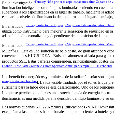
Fanessy Niña princesa zapatos tacones altos Zapatos de ve
En la investigación [
iluminación inteligente con múltiples luminarias teniendo en cuenta la
superiores a los especificados en el lugar de trabajo, mediante la ada
estimar los niveles de iluminancia de luz diurna en el lugar de trabajo
Carneg Protector de Equipaje Viaje con Estampado patrón Planta
En el artículo [
utiliza como instrumento para mejorar la sensación de seguridad en la 
adaptabilidad personalizada y dependiente de la posición de la luz.
Carneg Protector de Equipaje Viaje con Estampado patrón Mano
En el artículo [
®
Mujer
4.0. Esta es una solución de bajo costo, de gran alcance y ec
convencionales,HUGS IDEA - Bolsa de almuerzo aislada para gatos c
productos SSL. Estas barreras comprenden, principalmente, costos inici
Ciondoli Due Parti Collane A Cuore Spezzato Amici per Sempre BFF E Pendenti
]
Los beneficios energéticos y lumínicos de la radiación solar son algun
manga corta para hombre
]. La luz visible irradiada por el sol es la que 
suficiente para la labor que se está desarrollando. Uno de los princi
Lo que se percibe como luz es una estrecha banda de energía electrom
iluminancia es una medida para la densidad del flujo luminoso y su un
Las normas cubanas NC 220-2:2009 (Edificaciones -NIKE Downshifter 9 
exceptúan a las unidades habitacionales no pertenecientes a hoteles y