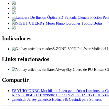
Lámpara De Ilusión Óptica 3D-Película Ciencia Ficción Pe
NIGHT CHERRY Mujer Plano Cordones Tobillo Botas
Indicadores
S-ZONE 600D Poliéster Molle del Ho
Links relacionados
AlwaySky Cuero de PU Bolsas Cin
Compartir
ES YUIOJONBG Mochila de Lazo geométrico Luminoso a Cuadr
Kit NUC8i5BEH Barebone DC3217BY DC3217IYE DC5
generisch Jersey genérico Hofnarr & Gesindt para Solteros