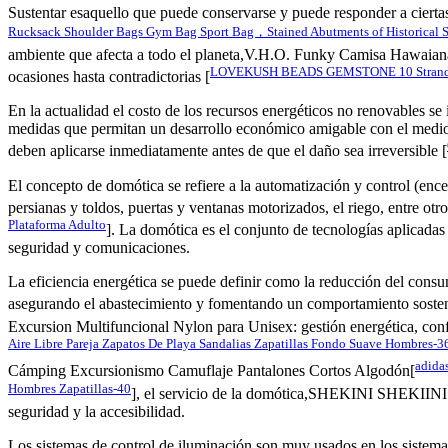
Sustentar esaquello que puede conservarse y puede responder a cierta
Rucksack Shoulder Bags Gym Bag Sport Bag，Stained Abutments of Historical St
ambiente que afecta a todo el planeta,V.H.O. Funky Camisa Hawaiana 
LOVEKUSH BEADS GEMSTONE 10 Strand BEE
ocasiones hasta contradictorias [
En la actualidad el costo de los recursos energéticos no renovables se
medidas que permitan un desarrollo económico amigable con el medio
deben aplicarse inmediatamente antes de que el daño sea irreversible [
El concepto de domótica se refiere a la automatización y control (encen
persianas y toldos, puertas y ventanas motorizados, el riego, entre otr
Plataforma Adulto
]. La domótica es el conjunto de tecnologías aplicadas 
seguridad y comunicaciones.
La eficiencia energética se puede definir como la reducción del consu
asegurando el abastecimiento y fomentando un comportamiento sosten
Excursion Multifuncional Nylon para Unisex: gestión energética, conf
Aire Libre Pareja Zapatos De Playa Sandalias Zapatillas Fondo Suave Hombres-3
adida
Cámping Excursionismo Camuflaje Pantalones Cortos Algodón[
Hombres Zapatillas-40
], el servicio de la domótica,SHEKINI SHEKIINI M
seguridad y la accesibilidad.
Los sistemas de control de iluminación son muy usados en los sistem