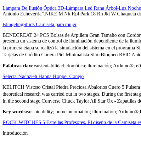
Lámpara De Ilusión Óptica 3D-Lámpara Led Rana Árbol-Luz Noche 
Antonio Echeverría”.NIKE M Nk Rpl Park 18 Rn Jkt W Chaqueta d
BlingelingShirts Camiseta para mujer
BENECREAT 24 PCS Bolsas de Arpillera Gran Tamaño con Cordón Bo
presenta un sistema de control de iluminación dependiente de la ilumi
la primera etapa se realizó la simulación del sistema en el programa S
Tarjetas de Crédito Cartera Piel Minimalista Slim Bloqueo RFID Au
Palabras clave:
sustentabilidad; domótica; iluminación; Arduino®; efi
Selecta-Nachzieh Hanna Hoppel-Conejo
KELITCH Vistoso Cristal Piedra Preciosa Abalorios Cuero 5 Pulser
theoretical research was carried out in two stages. During the first 
In the second stage,Converse Chuck Taylor All Star Ox - Zapatillas
Key words:
sustainability; home automation; illumination; Arduino
ROCK-WITCHES 5 Estrellas Profesores. El diseño de la Camiseta es
Introducción