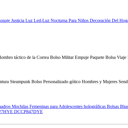
rsonaje Justicia Luz Led-Luz Nocturna Para Niños Decoración Del Ho
mbro táctico de la Correa Bolso Militar Empuje Paquete Bolsa Viaje
tura Steampunk Bolso Personalizado gótico Hombres y Mujeres Sende
os Mochilas Femeninas para Adolescentes holográficas Bolsas Blu
3427HYE DCCP847DYE