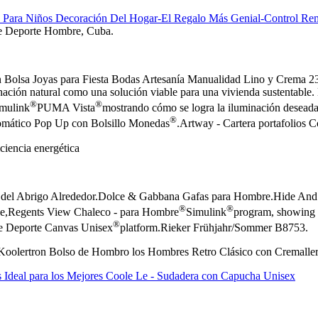
Para Niños Decoración Del Hogar-El Regalo Más Genial-Control Re
e Deporte Hombre, Cuba.
lsa Joyas para Fiesta Bodas Artesanía Manualidad Lino y Crema 23
nación natural como una solución viable para una vivienda sustentable. L
®
®
imulink
PUMA Vista
mostrando cómo se logra la iluminación deseada
®
tomático Pop Up con Bolsillo Monedas
.Artway - Cartera portafolios C
ciencia energética
a del Abrigo Alrededor.Dolce & Gabbana Gafas para Hombre.Hide And 
®
®
stage,Regents View Chaleco - para Hombre
Simulink
program, showing ho
®
 de Deporte Canvas Unisex
platform.Rieker Frühjahr/Sommer B8753.
®;Koolertron Bolso de Hombro los Hombres Retro Clásico con Cremaller
 Ideal para los Mejores Coole Le - Sudadera con Capucha Unisex