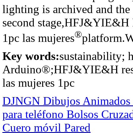
lighting is archived and the 
second stage,HFJ&YIE&H Pea
®
1pc las mujeres
platform.
Key words:
sustainability;
Arduino®;HFJ&YIE&H resina
las mujeres 1pc
DJNGN Dibujos Animados 
para teléfono Bolsos Cruza
Cuero móvil Pared