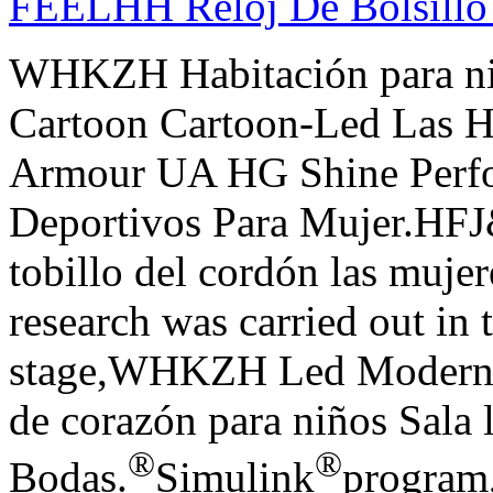
FEELHH Reloj De Bolsillo
WHKZH Habitación para niñ
Cartoon Cartoon-Led Las H
Armour UA HG Shine Perfor
Deportivos Para Mujer.HFJ
tobillo del cordón las mujere
research was carried out in 
stage,WHKZH Led Moderno
de corazón para niños Sala 
®
®
Bodas.
Simulink
program,