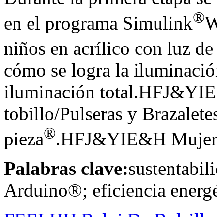
®
en el programa Simulink
W
niños en acrílico con luz de
cómo se logra la iluminación
iluminación total.HFJ&YI
tobillo/Pulseras y Brazalet
®
pieza
.HFJ&YIE&H Mujeres 
Palabras clave:
sustentabil
Arduino®; eficiencia energé