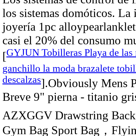
los sistemas domóticos. 
joyería 1pc alloypearlankle
casi el 20% del consumo mun
GYJUN Tobilleras Playa de las 
[
ganchillo la moda brazalete tobil
descalzas
].Obviously Mens
Breve 9" pierna - titanio gri
AZXGGV Drawstring Backp
Gym Bag Sport Bag，Flying