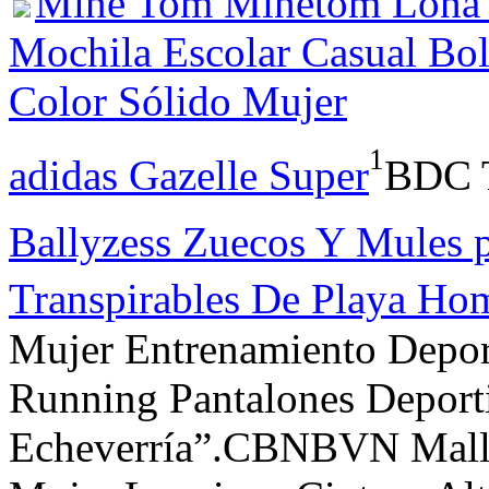
Mine Tom Minetom Lona 
Mochila Escolar Casual Bol
Color Sólido Mujer
1
adidas Gazelle Super
BDC T
Ballyzess Zuecos Y Mules p
Transpirables De Playa Ho
Mujer Entrenamiento Deport
Running Pantalones Deport
Echeverría”.CBNBVN Mallas