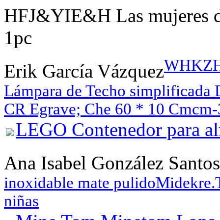
HFJ&YIE&H Las mujeres de 
1pc
WHKZH P
Erik García Vázquez
Lámpara de Techo simplificada D
CR Egrave; Che 60 * 10 Cmcm
LEGO Contenedor para alm
Ana Isabel González Santos
inoxidable mate pulido
Midekre.T
niñas