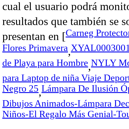
cual el usuario podrá monito
resultados que también se s
Carneg Protecto
presentan en [
Flores Primavera
XYAL0003001 X
,
de Playa para Hombre
NYLY Moc
,
para Laptop de niña Viaje Depor
Negro 25
Lámpara De Ilusión Ó
,
Dibujos Animados-Lámpara Deco
Niños-El Regalo Más Genial-To