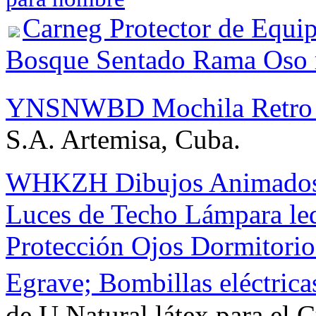
Carneg Protector de Equi
Bosque Sentado Rama Oso
YNSNWBD Mochila Retro p
S.A. Artemisa, Cuba.
WHKZH Dibujos Animados p
Luces de Techo Lámpara le
Protección Ojos Dormitorio
Egrave; Bombillas eléctrica
de U Natural látex para el 