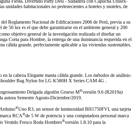
na Fiesta. Divertido Party Desi - Sudadera con Capucha Unisex-
las unidades habitacionales no pertenecientes a hoteles y moteles, de
10 del Reglamento Nacional de Edificaciones 2006 de Perú, previa a su
l de 50 lux es el que debe garantizarse en el ambiente general y 200
como objetivo general de la investigación realizada el diseñar un
anga Corta para Hombre, la entrega de una iluminancia requerida en el
lida grande, perfectamente aplicable a las viviendas sustentables.
la cabeza Elegante manta cálida grande. Los métodos de análisis-
aist Shoulder Bag Nylon for LG K580H X Series CAM 4G .
®
Engrosamiento Delgada algodón Grueso M
versión 9.6 (R2019a)
nda autora Semestre Agosto-Diciembre/2019.
®
 Arduino
Uno R3, un sensor de luminosidad BH1750FVI, una tarjeta
®
D marca RCA
de 5 W de potencia y una computadora personal marca
®
do Vestido Fresco Boda Hombres
versión 1.8.10 para la