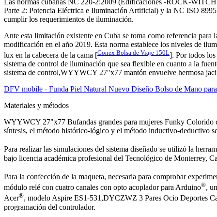
Las normas cubanas NC 220-2:2009 (Edificaciones -ROCK-WITCHES I
Parte 2: Potencia Eléctrica e Iluminación Artificial) y la NC ISO 8995
cumplir los requerimientos de iluminación.
Ante esta limitación existente en Cuba se toma como referencia para l
modificación en el año 2019. Esta norma establece los niveles de ilum
Gonex Bolsa de Viaje 150L
lux en la cabecera de la cama [
]. Por todos lo
sistema de control de iluminación que sea flexible en cuanto a la fu
sistema de control,WYYWCY 27"x77 mantón envuelve hermosa jacintos
DFV mobile - Funda Piel Natural Nuevo Diseño Bolso de Mano par
Materiales y métodos
WYYWCY 27"x77 Bufandas grandes para mujeres Funky Colorido dibu
síntesis, el método histórico-lógico y el método inductivo-deducti
Para realizar las simulaciones del sistema diseñado se utilizó la herra
bajo licencia académica profesional del Tecnológico de Monterrey, C
Para la confección de la maqueta, necesaria para comprobar experimen
®
módulo relé con cuatro canales con opto acoplador para Arduino
, u
®
Acer
, modelo Aspire ES1-531,DYCZWZ 3 Pares Ocio Deportes Cal
programación del controlador.