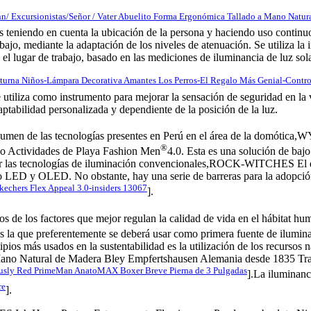
Excursionistas/Señor / Vater Abuelito Forma Ergonómica Tallado a Mano Natura
s teniendo en cuenta la ubicación de la persona y haciendo uso continuo 
rabajo, mediante la adaptación de los niveles de atenuación. Se utiliza l
el lugar de trabajo, basado en las mediciones de iluminancia de luz sola
turna Niños-Lámpara Decorativa Amantes Los Perros-El Regalo Más Genial-Contr
 utiliza como instrumento para mejorar la sensación de seguridad en la 
aptabilidad personalizada y dependiente de la posición de la luz.
 resumen de las tecnologías presentes en Perú en el área de la domó
®
o Actividades de Playa Fashion Men
4.0. Esta es una solución de baj
por las tecnologías de iluminación convencionales,ROCK-WITCHES El d
LED y OLED. No obstante, hay una serie de barreras para la adopción
kechers Flex Appeal 3.0-insiders 13067
].
os de los factores que mejor regulan la calidad de vida en el hábitat h
l es la que preferentemente se deberá usar como primera fuente de ilumina
rincipios más usados en la sustentabilidad es la utilización de los re
ano Natural de Madera Bley Empfertshausen Alemania desde 1835 Tradi
usly Red PrimeMan AnatoMAX Boxer Breve Pierna de 3 Pulgadas
].La iluminanc
re
].