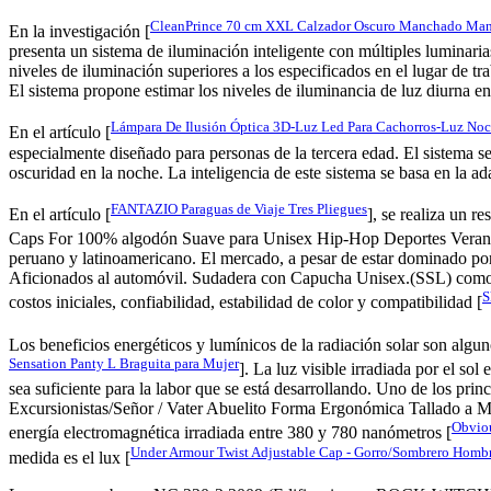
CleanPrince 70 cm XXL Calzador Oscuro Manchado Mann/ 
En la investigación [
presenta un sistema de iluminación inteligente con múltiples luminaria
niveles de iluminación superiores a los especificados en el lugar de t
El sistema propone estimar los niveles de iluminancia de luz diurna en 
Lámpara De Ilusión Óptica 3D-Luz Led Para Cachorros-Luz Noc
En el artículo [
especialmente diseñado para personas de la tercera edad. El sistema se
oscuridad en la noche. La inteligencia de este sistema se basa en la ad
FANTAZIO Paraguas de Viaje Tres Pliegues
En el artículo [
], se realiza un
Caps For 100% algodón Suave para Unisex Hip-Hop Deportes Veran
peruano y latinoamericano. El mercado, a pesar de estar dominado 
Aficionados al automóvil. Sudadera con Capucha Unisex.(SSL) como 
S
costos iniciales, confiabilidad, estabilidad de color y compatibilidad [
Los beneficios energéticos y lumínicos de la radiación solar son algun
Sensation Panty L Braguita para Mujer
]. La luz visible irradiada por el so
sea suficiente para la labor que se está desarrollando. Uno de los p
Excursionistas/Señor / Vater Abuelito Forma Ergonómica Tallado a M
Obvio
energía electromagnética irradiada entre 380 y 780 nanómetros [
Under Armour Twist Adjustable Cap - Gorro/Sombrero Homb
medida es el lux [