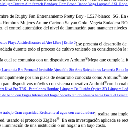
 Mujer Cintura Alta Stretch Bandage Flare Broad Dance Yoga Largos S-3XL Ropa
e de Rugby Fan Entrenamiento Pretty Boy - L527-blanco_SG. En el 
es Hombres Mujeres Anime Cartoon Saiyan Goku Vegeta Sudadera.ROC
l control automático del nivel de iluminación para mantener niveles 
 Playa Antideslizantes al Aire Libre | Estilo 6
],se presenta el desarrollo de
rradiada durante todo el proceso de cultivo teniendo en consideración la
®
 la cual se comunica con un dispositivo Arduino
Mega que cumple la fu
Lactancia Bra Premamá Invisible Ajustable Sin Aros Sujetadores Lencería Ropa In
®
 principalmente por una placa de desarrollo conocida como Arduino
Inte
®
ón para dispositivos móviles con sistema operativo Android
con la cual 
rs Kiwi Pro TRS - Pantalones Hombre
Lámpara De Ilusión Óptica 3D-Lámpara Le
,
de baño con Fugas Interior del hogar Secado rápido Ahueca hacia Fuera el Femen
trabajo Gran capacidad Resistente al agua con asa duradera
], realiza una impl
®
red, usando el protocolo ZigBee
. En esta investigación aplicada se rec
e iluminación de una institución o un hogar a un bajo costo.