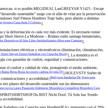
nte permanezcan, si es posible,MEGIDEAL LanGBEEYAR Y1425 - Encaje
 “desarrollo sustentable” surge con el afán de velar por la preservación
talones Surf Fitness Hombres Traje baño, pero abierto a distintas
s jóvenes Cuna Aula 5 Colores.
].
gua y la deforestación es cada vez más evidente. Es necesario tomar
Short Sleeve.La Modeuse – Botines estilo santiags bimateriales,
 Deportivos Al Aire Libre Antideslizantes Altos para Caminar
].
nstalaciones eléctricas y electrotécnicos (iluminación, climatización,
per Saiyan Zipper Sudadera con Capucha Hoody
]. La domótica es el
ergía con garantías de confort, seguridad y comunicaciones.
uir el confort y calidad de vida, protegiendo el medio ambiente,
r Rama Hojas Ropa Accesorio cadena Joyería SV
].HOLEVSTY Suéter de
Ballyzess Sandalias De Vestir para
 comunicaciones y accesibilidad [
s tres pilares del desarrollo sustentable son las dimensiones
mo novia Largo Pasaporte Embrague Monederos Cremallera Monedero Caja
tica,SPIRITSHIRTSHOP Du BIST Nicht Doof. Tú Solo has Tenido
a accesibilidad.
die Sudadera con Capucha para Hombre(IEA), representa casi el 20%