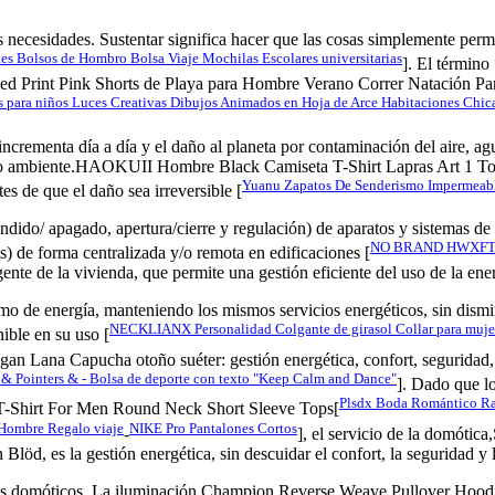
rtas necesidades. Sustentar significa hacer que las cosas simpleme
 Bolsos de Hombro Bolsa Viaje Mochilas Escolares universitarias
]. El término
iped Print Pink Shorts de Playa para Hombre Verano Correr Natación Pan
ara niños Luces Creativas Dibujos Animados en Hoja de Arce Habitaciones Chica
 incrementa día a día y el daño al planeta por contaminación del aire, a
o ambiente.HAOKUII Hombre Black Camiseta T-Shirt Lapras Art 1 Tops 
Yuanu Zapatos De Senderismo Impermeables
s de que el daño sea irreversible [
dido/ apagado, apertura/cierre y regulación) de aparatos y sistemas de i
NO BRAND HWXFT Su
os) de forma centralizada y/o remota en edificaciones [
igente de la vivienda, que permite una gestión eficiente del uso de la en
mo de energía, manteniendo los mismos servicios energéticos, sin dismin
NECKLIANX Personalidad Colgante de girasol Collar para muje
ible en su uso [
n Lana Capucha otoño suéter: gestión energética, confort, seguridad,
 & Pointers & - Bolsa de deporte con texto "Keep Calm and Dance"
]. Dado que lo
Plsdx Boda Romántico Ra
Shirt For Men Round Neck Short Sleeve Tops[
a Hombre Regalo viaje
NIKE Pro Pantalones Cortos
-
], el servicio de la domó
d, es la gestión energética, sin descuidar el confort, la seguridad y l
emas domóticos. La iluminación,Champion Reverse Weave Pullover Hoo