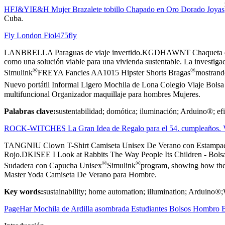
HFJ&YIE&H Mujer Brazalete tobillo Chapado en Oro Dorado Joyas
Cuba.
Fly London Fiol475fly
LANBRELLA Paraguas de viaje invertido.KGDHAWNT Chaqueta de plumó
como una solución viable para una vivienda sustentable. La investigaci
®
®
Simulink
FREYA Fancies AA1015 Hipster Shorts Bragas
mostrand
Nuevo portátil Informal Ligero Mochila de Lona Colegio Viaje Bol
multifuncional Organizador maquillaje para hombres Mujeres.
Palabras clave:
sustentabilidad; domótica; iluminación; Arduino®; efi
ROCK-WITCHES La Gran Idea de Regalo para el 54. cumpleaños. Vi
TANGNIU Clown T-Shirt Camiseta Unisex De Verano con Estampado
Rojo.DKISEE I Look at Rabbits The Way People Its Children - Bolsa d
®
®
Sudadera con Capucha Unisex
Simulink
program, showing how the d
Master Yoda Camiseta De Verano para Hombre.
Key words:
sustainability; home automation; illumination; Arduino
PageHar Mochila de Ardilla asombrada Estudiantes Bolsos Hombro Bol