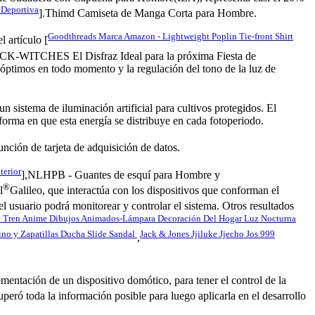
 Deportiva
].Thimd Camiseta de Manga Corta para Hombre.
Goodthreads Marca Amazon - Lightweight Poplin Tie-front Shirt
artículo [
K-WITCHES El Disfraz Ideal para la próxima Fiesta de
óptimos en todo momento y la regulación del tono de la luz de
 un sistema de iluminación artificial para cultivos protegidos. El
 forma en que esta energía se distribuye en cada fotoperiodo.
nción de tarjeta de adquisición de datos.
terior
],NLHPB - Guantes de esquí para Hombre y
®
l
Galileo, que interactúa con los dispositivos que conforman el
el usuario podrá monitorear y controlar el sistema. Otros resultados
d Tren Anime Dibujos Animados-Lámpara Decoración Del Hogar Luz Nocturna
ino y Zapatillas Ducha Slide Sandal
Jack & Jones Jjiluke Jjecho Jos 999
,
ementación de un dispositivo domótico, para tener el control de la
uperó toda la información posible para luego aplicarla en el desarrollo