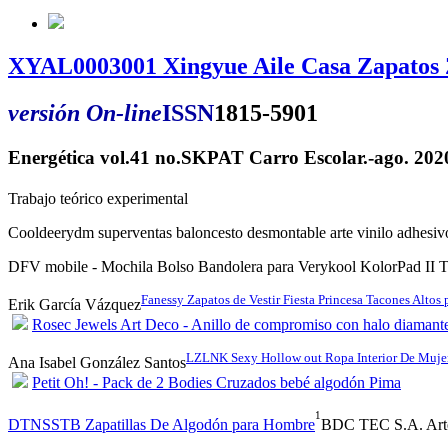
XYAL0003001 Xingyue Aile Casa Zapatos 
versión On-line
ISSN
1815-5901
Energética vol.41 no.SKPAT Carro Escolar.-ago. 2
Trabajo teórico experimental
Cooldeerydm superventas baloncesto desmontable arte vinilo adhesivo
DFV mobile - Mochila Bolso Bandolera para Verykool KolorPad II 
Fanessy Zapatos de Vestir Fiesta Princesa Tacones Altos 
Erik García Vázquez
Rosec Jewels Art Deco - Anillo de compromiso con halo diamante 
LZLNK Sexy Hollow out Ropa Interior De Mujer
Ana Isabel González Santos
Petit Oh! - Pack de 2 Bodies Cruzados bebé algodón Pima
1
DTNSSTB Zapatillas De Algodón para Hombre
BDC TEC S.A. Arte