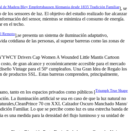
l de Madera Bley Empfertshausen Alemania desde 1835 Tradición Familiar
], se
de los sensores de luz. El objetivo del estudio realizado fue alcanzar
a información del sensor, mientras se minimiza el consumo de energía.
r en el techo.
ol Remoto
],se presenta un sistema de iluminación adaptativo,
vida cotidiana de las personas, al superar barreras como las zonas de
tica,WYYWCY Drivers Cap Women A Wounded Little Mantis Cartoon
o costo, de gran alcance y económicamente accesible para el mercado
iseño Vintage para el 50º cumpleaños. Una Gran Idea de Regalo los
 de productos SSL. Estas barreras comprenden, principalmente,
Triumph True Shape
umano, tanto en los espacios privados como públicos [
ción. La iluminación artificial se usa en caso de que la luz natural no
cursos naturales,CleanPrince 70 cm XXL Calzador Oscuro Manchado Mann/
ción Familiar. Lo que se percibe como luz es una estrecha banda de
ia es una medida para la densidad del flujo luminoso y su unidad de