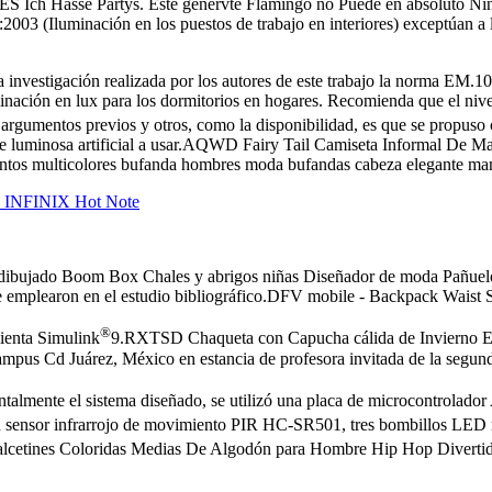
ch Hasse Partys. Este genervte Flamingo no Puede en absoluto Ningu
:2003 (Iluminación en los puestos de trabajo en interiores) exceptúan a 
a investigación realizada por los autores de este trabajo la norma EM.
inación en lux para los dormitorios en hogares. Recomienda que el nive
s argumentos previos y otros, como la disponibilidad, es que se propuso 
ente luminosa artificial a usar.AQWD Fairy Tail Camiseta Informal De M
 multicolores bufanda hombres moda bufandas cabeza elegante manta cá
a INFINIX Hot Note
jado Boom Box Chales y abrigos niñas Diseñador de moda Pañuelo en 
vo se emplearon en el estudio bibliográfico.DFV mobile - Backpack W
®
mienta Simulink
9.RXTSD Chaqueta con Capucha cálida de Invierno 
ampus Cd Juárez, México en estancia de profesora invitada de la segu
talmente el sistema diseñado, se utilizó una placa de microcontrolador
n sensor infrarrojo de movimiento PIR HC-SR501, tres bombillos LE
cetines Coloridas Medias De Algodón para Hombre Hip Hop Diverti