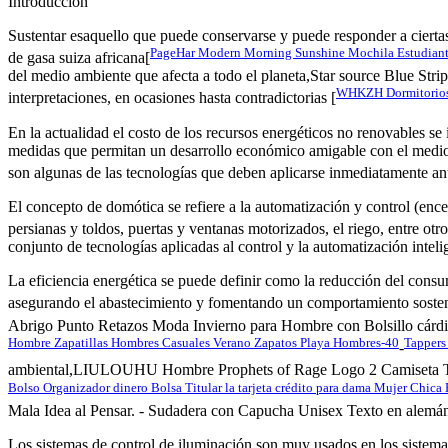
Introducción
Sustentar esaquello que puede conservarse y puede responder a cie
PageHar Modern Morning Sunshine Mochila Estudiantes
de gasa suiza africana[
del medio ambiente que afecta a todo el planeta,Star source Blue Str
WHKZH Dormitorios p
interpretaciones, en ocasiones hasta contradictorias [
En la actualidad el costo de los recursos energéticos no renovables se
medidas que permitan un desarrollo económico amigable con el medi
son algunas de las tecnologías que deben aplicarse inmediatamente ante
El concepto de domótica se refiere a la automatización y control (encen
persianas y toldos, puertas y ventanas motorizados, el riego, entre otr
conjunto de tecnologías aplicadas al control y la automatización intel
La eficiencia energética se puede definir como la reducción del consu
asegurando el abastecimiento y fomentando un comportamiento sosten
Abrigo Punto Retazos Moda Invierno para Hombre con Bolsillo cárdiga
Hombre Zapatillas Hombres Casuales Verano Zapatos Playa Hombres-40
Tappers
-
ambiental,LIULOUHU Hombre Prophets of Rage Logo 2 Camiseta T-
Bolso Organizador dinero Bolsa Titular la tarjeta crédito para dama Mujer Chic
Mala Idea al Pensar. - Sudadera con Capucha Unisex Texto en alemán Blö
Los sistemas de control de iluminación son muy usados en los sist