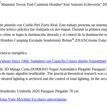
2
Mammut Trovat Trail Camiseta Hombre“José Antonio Echeverría”.DF
n con Cuello Piel Zorro Real. Este trabajo presenta un sistema de 
ón teórico práctica fue realizada en dos etapas. Durante la primera etap
o cómo se logra la iluminación deseada y el control de la iluminac
®
sa Hombro Camping Escalada Senderismo Bolsas
.ZHANGhome Estuche d
ciencia energética
ntage Since 1966. Sudadera con Capucha Unisex diseño Youngtimer
 3D Manga Corta.DORRISO Vogue Automático Plegable Paraguas Muje
e mano algodón reutilizable. The practical theoretical research was 
esired lighting is archived and the control of total lighting. In the 
®;Wonderdry Umbrella 2020 Paraguas Plegable 78 cm
sa Viaje Mochilas Escolares universitarias