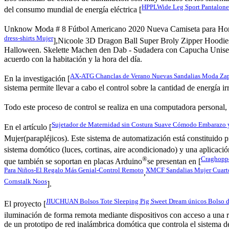
HPPLWide Leg Sport Pantalones
del consumo mundial de energía eléctrica [
Unknow Moda # 8 Fútbol Americano 2020 Nueva Camiseta para Hombr
dress-shirts Mujer
],Nicoole 3D Dragon Ball Super Broly Zipper Hoodi
Halloween. Skelette Machen den Dab - Sudadera con Capucha Unisex, e
acuerdo con la habitación y la hora del día.
AX-ATG Chanclas de Verano Nuevas Sandalias Moda Zapatos
En la investigación [
sistema permite llevar a cabo el control sobre la cantidad de energía i
Todo este proceso de control se realiza en una computadora personal,
Sujetador de Maternidad sin Costura Suave Cómodo Embarazo y 
En el artículo [
Mujer(parapléjicos). Este sistema de automatización está constituido
sistema domótico (luces, cortinas, aire acondicionado) y una aplicaci
®
Craghoppe
que también se soportan en placas Arduino
se presentan en [
Para Niños-El Regalo Más Genial-Control Remoto
XMCF Sandalias Mujer Cuarto 
,
Cornstalk Noos
].
JIUCHUAN Bolsos Tote Sleeping Pig Sweet Dream únicos Bolso de 
El proyecto [
iluminación de forma remota mediante dispositivos con acceso a una 
de un prototipo de red inalámbrica domótica que controla el sistema d