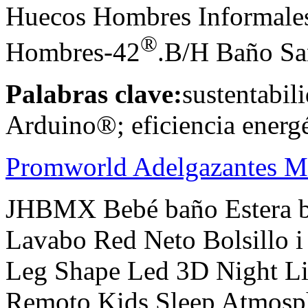
Huecos Hombres Informales
®
Hombres-42
.B/H Baño San
Palabras clave:
sustentabil
Arduino®; eficiencia energé
Promworld Adelgazantes M
JHBMX Bebé baño Estera be
Lavabo Red Neto Bolsillo 
Leg Shape Led 3D Night L
Remoto Kids Sleep Atmos