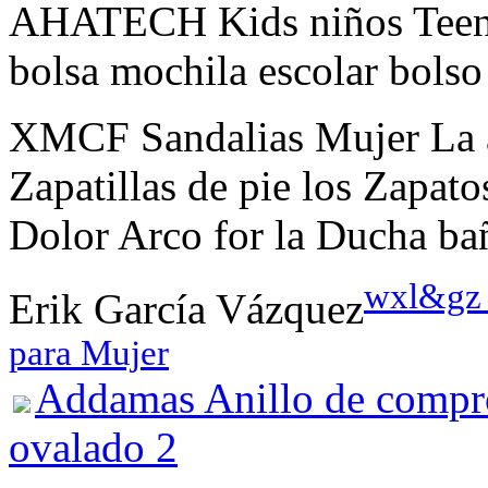
AHATECH Kids niños Teen G
bolsa mochila escolar bols
XMCF Sandalias Mujer La a
Zapatillas de pie los Zapat
Dolor Arco for la Ducha ba
wxl&gz 
Erik García Vázquez
para Mujer
Addamas Anillo de compro
ovalado 2