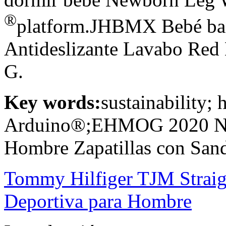
®
platform.JHBMX Bebé bañ
Antideslizante Lavabo Red
G.
Key words:
sustainability;
Arduino®;EHMOG 2020 Nue
Hombre Zapatillas con Sand
Tommy Hilfiger TJM Strai
Deportiva para Hombre