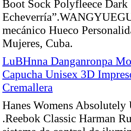
Boot Sock Polyfleece Dark
Echeverría”.WANGYUEGUA
mecánico Hueco Personalid
Mujeres, Cuba.
LuBHnna Danganronpa Mon
Capucha Unisex 3D Impres
Cremallera
Hanes Womens Absolutely U
.Reebok Classic Harman Run