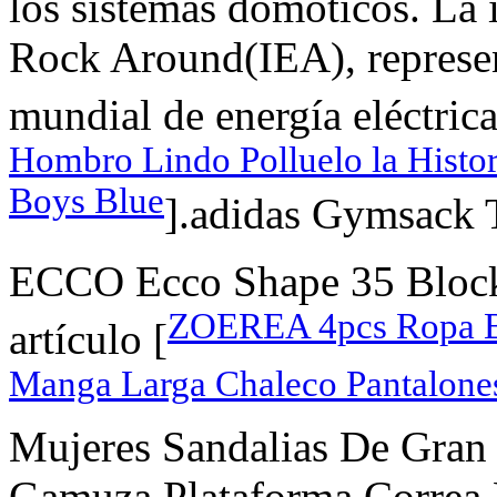
los sistemas domóticos. La
Rock Around(IEA), represe
mundial de energía eléctrica
Hombro Lindo Polluelo la Histor
Boys Blue
].adidas Gymsack T
ECCO Ecco Shape 35 Block 
ZOEREA 4pcs Ropa Be
artículo [
Manga Larga Chaleco Pantalone
Mujeres Sandalias De Gra
Gamuza Plataforma Correa H