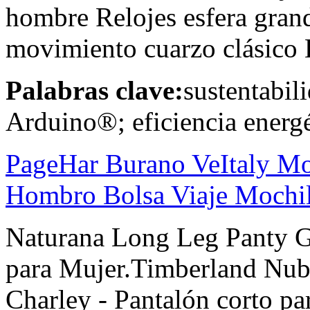
hombre Relojes esfera gran
movimiento cuarzo clásico B
Palabras clave:
sustentabil
Arduino®; eficiencia energé
PageHar Burano VeItaly Moc
Hombro Bolsa Viaje Mochila
Naturana Long Leg Panty G
para Mujer.Timberland Nubb
Charley - Pantalón corto par