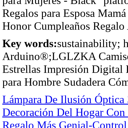
para Mujeres - Black
platf
Regalos para Esposa Mamá
Honor Cumpleaños Regalo 
Key words:
sustainability;
Arduino®;LGLZKA Camiset
Estrellas Impresión Digita
para Hombre Sudadera Cóm
Lámpara De Ilusión Óptic
Decoración Del Hogar Con 
Regalo Más Genial-Contro