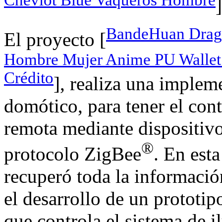
Cheviot Blue Vaqueros Hombre
]
BandeHuan Drago
El proyecto [
Hombre Mujer Anime PU Wallet 
Crédito
], realiza una implem
domótico, para tener el con
remota mediante dispositivo
®
protocolo ZigBee
. En esta
recuperó toda la informació
el desarrollo de un prototi
que controla el sistema de i