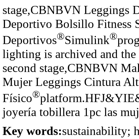
stage,CBNBVN Leggings D
Deportivo Bolsillo Fitness
®
®
Deportivos
Simulink
prog
lighting is archived and the 
second stage,CBNBVN Malla
Mujer Leggings Cintura Al
®
Físico
platform.HFJ&YIE&H
joyería tobillera 1pc las muj
Key words:
sustainability;