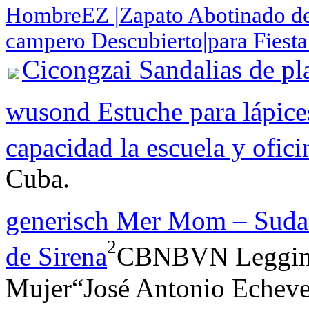
Hombre
EZ |Zapato Abotinado d
campero Descubierto|para Fiesta
Cicongzai Sandalias de p
wusond Estuche para lápice
capacidad la escuela y ofici
Cuba.
generisch Mer Mom – Suda
2
de Sirena
CBNBVN Leggings
Mujer“José Antonio Echev