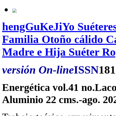
hengGuKeJiYo Suéteres
Familia Otoño cálido C
Madre e Hija Suéter Ro
versión On-line
ISSN
181
Energética vol.41 no.La
Aluminio 22 cms.-ago. 2