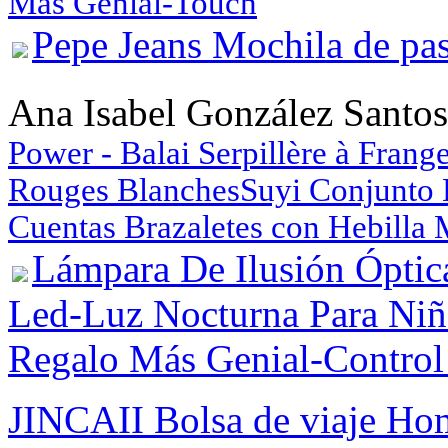
Más Genial-Touch
Pepe Jeans Mochila de pa
Ana Isabel González Santos
Power - Balai Serpillère à Frang
Rouges Blanches
Suyi Conjunto 
Cuentas Brazaletes con Hebilla 
Lámpara De Ilusión Óptic
Led-Luz Nocturna Para Niñ
Regalo Más Genial-Contro
JINCAII Bolsa de viaje Ho