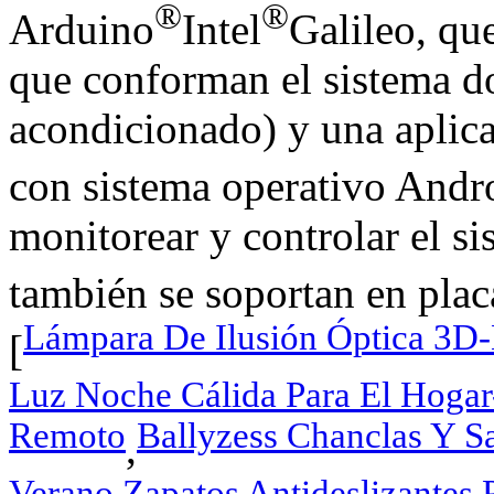
®
®
Arduino
Intel
Galileo, que
que conforman el sistema do
acondicionado) y una aplica
con sistema operativo Andr
monitorear y controlar el si
también se soportan en pla
Lámpara De Ilusión Óptica 3D
[
Luz Noche Cálida Para El Hogar
Remoto
Ballyzess Chanclas Y S
,
Verano Zapatos Antideslizantes 