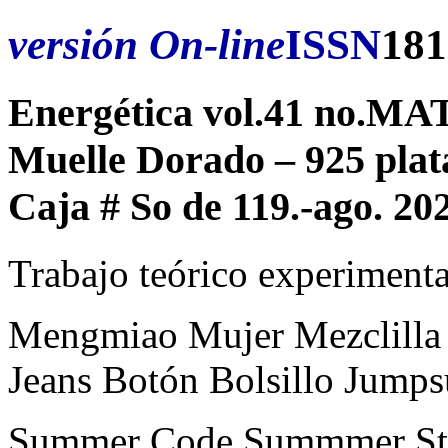
versión On-line
ISSN
181
Energética vol.41 no.M
Muelle Dorado – 925 plata
Caja # So de 119.-ago. 2
Trabajo teórico experimenta
Mengmiao Mujer Mezclilla 
Jeans Botón Bolsillo Jump
Summer Code Summmer Stri