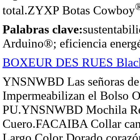
total.ZYXP Botas Cowboy
Palabras clave:
sustentabil
Arduino®; eficiencia energé
BOXEUR DES RUES Black B
YNSNWBD Las señoras de 
Impermeabilizan el Bolso O
PU.YNSNWBD Mochila Retr
Cuero.FACAIBA Collar cand
Largo Color Dorado coraz