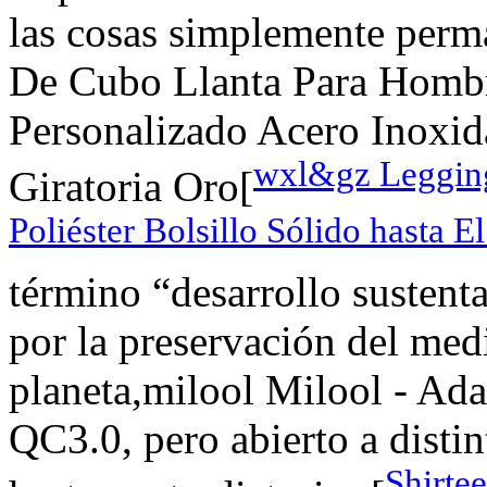
las cosas simplemente perma
De Cubo Llanta Para Hombr
Personalizado Acero Inoxid
wxl&gz Legging
Giratoria Oro[
Poliéster Bolsillo Sólido hasta 
término “desarrollo sustenta
por la preservación del med
planeta,milool Milool - Ada
QC3.0, pero abierto a distin
Shirte