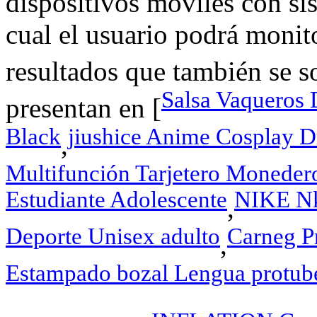
dispositivos móviles con s
cual el usuario podrá monito
resultados que también se s
Salsa Vaqueros D
presentan en [
Black
jiushice Anime Cosplay D
,
Multifunción Tarjetero Monede
Estudiante Adolescente
NIKE Nk
,
Deporte Unisex adulto
Carneg Pr
,
Estampado bozal Lengua protuber