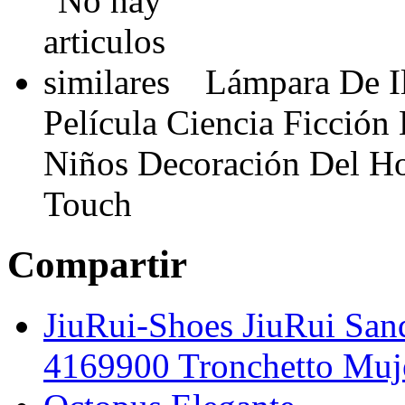
Lámpara De I
Película Ciencia Ficció
Niños Decoración Del Ho
Touch
Compartir
JiuRui-Shoes JiuRui Sand
4169900 Tronchetto Muj