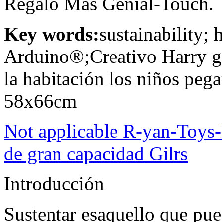
Regalo Más Genial-Touch.
Key words:
sustainability;
Arduino®;Creativo Harry gr
la habitación los niños pe
58x66cm
Not applicable R-yan-Toys-
de gran capacidad Gilrs
Introducción
Sustentar esaquello que pu