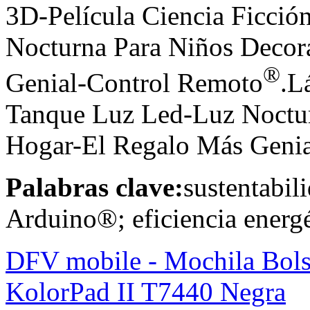
3D-Película Ciencia Ficció
Nocturna Para Niños Decor
®
Genial-Control Remoto
.L
Tanque Luz Led-Luz Noctur
Hogar-El Regalo Más Genia
Palabras clave:
sustentabil
Arduino®; eficiencia energé
DFV mobile - Mochila Bols
KolorPad II T7440 Negra