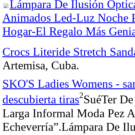
Lámpara De Ilusión Óptic
Animados Led-Luz Noche P
Hogar-El Regalo Más Geni
Crocs Literide Stretch Sa
Artemisa, Cuba.
SKO'S Ladies Womens - san
2
descubierta tiras
SuéTer De
Larga Informal Moda Pez 
Echeverría”.Lámpara De Ilu