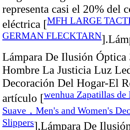
representa casi el 20% del
MFH LARGE TACT
eléctrica [
GERMAN FLECKTARN
].Lám
Lámpara De Ilusión Óptica 
Hombre La Justicia Luz Le
Decoración Del Hogar-El R
wenhua Zapatillas de
artículo [
Suave，Men's and Women's Deod
Slippers
],Lámpara De Ilusión