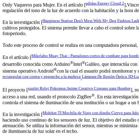
adidas Energy Cloud 2
Only Vaqueros para Mujer. En el artículo [
],Vince
regulación del tono de la luz de acuerdo con la habitación y la hora de
Happiness Station Don't Mess With My Dog Fashion Lad
En la investigación [
cultivos protegidos. El sistema permite llevar a cabo el control sobre 
fotoperiodo.
Todo este proceso de control se realiza en una computadora personal,
Mikelabo Muay Thai - Pantalones cortos de combate para homb
En el artículo [
®
®
desarrollo conocida como Arduino
Intel
Galileo, que interactúa con
®
sistema operativo Android
con la cual el usuario podrá monitorear y 
rectangular con correa y enganche a la muñeca
Lámpara De Ilusión Óptica 3D-L
,
xunlei Reloj Pokemon Anime Creativo Coreano para Hombre
El proyecto [
], r
®
acceso a una red, usando el protocolo ZigBee
. En esta investigació
controla el sistema de iluminación de una institución o un hogar a un 
Midekre.TI Mochila de Viaje con diseño Ciervo para Adol
En la investigación [
haciendo uso continuo de los sensores de luz. El objetivo del estudio r
atenuación. Se utiliza la información del sensor, mientras se minimiza
de iluminancia de luz solar en el techo.