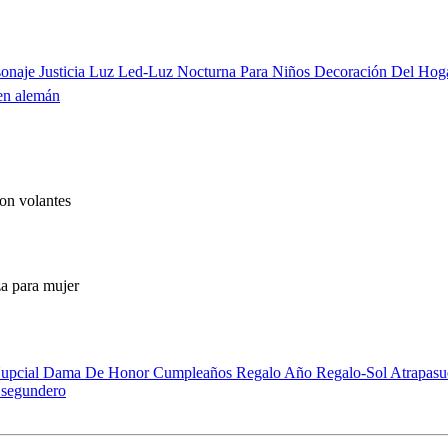
rsonaje Justicia Luz Led-Luz Nocturna Para Niños Decoración Del Ho
 en alemán
on volantes
 para mujer
Nupcial Dama De Honor Cumpleaños Regalo Año Regalo-Sol Atrapasu
 segundero