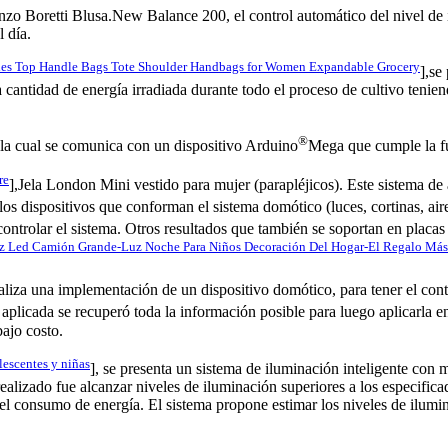
nzo Boretti Blusa.New Balance 200, el control automático del nivel de
l día.
ies Top Handle Bags Tote Shoulder Handbags for Women Expandable Grocery
],se
la cantidad de energía irradiada durante todo el proceso de cultivo teni
®
 la cual se comunica con un dispositivo Arduino
Mega que cumple la fu
re
],Jela London Mini vestido para mujer (parapléjicos). Este sistema de
 los dispositivos que conforman el sistema domótico (luces, cortinas, ai
controlar el sistema. Otros resultados que también se soportan en placa
uz Led Camión Grande-Luz Noche Para Niños Decoración Del Hogar-El Regalo Más
ealiza una implementación de un dispositivo domótico, para tener el con
n aplicada se recuperó toda la información posible para luego aplicarla 
bajo costo.
escentes y niñas
], se presenta un sistema de iluminación inteligente con 
ealizado fue alcanzar niveles de iluminación superiores a los especifica
 el consumo de energía. El sistema propone estimar los niveles de ilumin