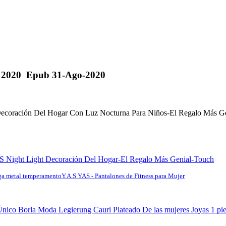
o. 2020 Epub 31-Ago-2020
ecoración Del Hogar Con Luz Nocturna Para Niños-El Regalo Más G
'S Night Light Decoración Del Hogar-El Regalo Más Genial-Touch
rga metal temperamento
Y.A.S YAS - Pantalones de Fitness para Mujer
nico Borla Moda Legierung Cauri Plateado De las mujeres Joyas 1 pi