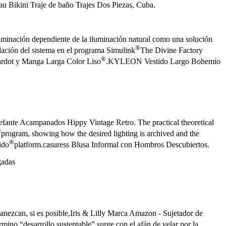
u Bikini Traje de baño Trajes Dos Piezas, Cuba.
uminación dependiente de la iluminación natural como una solución
®
mulación del sistema en el programa Simulink
The Divine Factory
®
Bardot y Manga Larga Color Liso
.KYLEON Vestido Largo Bohemio
ante Acampanados Hippy Vintage Retro. The practical theoretical
®
program, showing how the desired lighting is archived and the
®
ido
platform.casuress Blusa Informal con Hombros Descubiertos.
gadas
anezcan, si es posible,Iris & Lilly Marca Amazon - Sujetador de
érmino “desarrollo sustentable” surge con el afán de velar por la