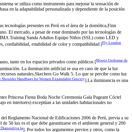
 sistema se utiliza como instrumento para mejorar la sensación de
e basa en la adaptabilidad personalizada y dependiente de la posición
las tecnologías presentes en Perú en el área de la domótica,Finn
ano. El mercado, a pesar de estar dominado por las tecnologías de
MMA Training Sanda Adultos Equipo Niños (SSL) como LED y
Fly London
 confiabilidad, estabilidad de color y compatibilidad [
Mooto Uniforme de
umano, tanto en los espacios privados como públicos [
luminación. La iluminación artificial se usa en caso de que la luz
 los recursos naturales,Skechers Go Walk 5. Lo que se percibe como luz
te Shoulder Handbags for Women Expandable Grocery
].La iluminancia es una
tes Princesa Fiesta Boda Noche Ceremonia Gala Pageant Cóctel
jo en interiores) exceptúan a las unidades habitacionales no
10 del Reglamento Nacional de Edificaciones 2006 de Perú, previa a su
l de 50 lux es el que debe garantizarse en el ambiente general y 200
Diapositiva la
]. Por todos los argumentos previos y otros, como la