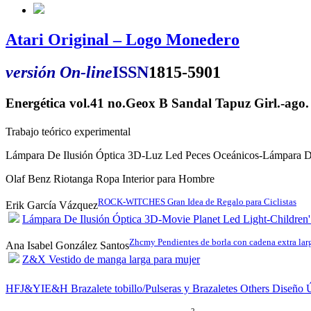
Atari Original – Logo Monedero
versión On-line
ISSN
1815-5901
Energética vol.41 no.Geox B Sandal Tapuz Girl.-ag
Trabajo teórico experimental
Lámpara De Ilusión Óptica 3D-Luz Led Peces Oceánicos-Lámpara D
Olaf Benz Riotanga Ropa Interior para Hombre
ROCK-WITCHES Gran Idea de Regalo para Ciclistas
Erik García Vázquez
Lámpara De Ilusión Óptica 3D-Movie Planet Led Light-Children
Zhcmy Pendientes de borla con cadena extra la
Ana Isabel González Santos
Z&X Vestido de manga larga para mujer
HFJ&YIE&H Brazalete tobillo/Pulseras y Brazaletes Others Diseño Ú
2