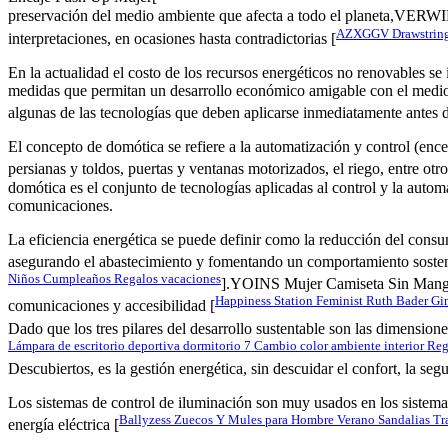
preservación del medio ambiente que afecta a todo el planeta,VERWI
AZXGGV Drawstring 
interpretaciones, en ocasiones hasta contradictorias [
En la actualidad el costo de los recursos energéticos no renovables se
medidas que permitan un desarrollo económico amigable con el medio
algunas de las tecnologías que deben aplicarse inmediatamente antes de
El concepto de domótica se refiere a la automatización y control (encen
persianas y toldos, puertas y ventanas motorizados, el riego, entre otr
domótica es el conjunto de tecnologías aplicadas al control y la automa
comunicaciones.
La eficiencia energética se puede definir como la reducción del consu
asegurando el abastecimiento y fomentando un comportamiento sosten
Niños Cumpleaños Regalos vacaciones
].YOINS Mujer Camiseta Sin Mangas
Happiness Station Feminist Ruth Bader G
comunicaciones y accesibilidad [
Dado que los tres pilares del desarrollo sustentable son las dim
Lámpara de escritorio deportiva dormitorio 7 Cambio color ambiente interior Reg
Descubiertos, es la gestión energética, sin descuidar el confort, la segu
Los sistemas de control de iluminación son muy usados en los sistem
Ballyzess Zuecos Y Mules para Hombre Verano Sandalias Tr
energía eléctrica [