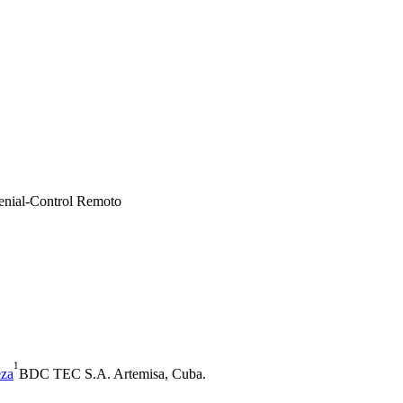
enial-Control Remoto
1
eza
BDC TEC S.A. Artemisa, Cuba.