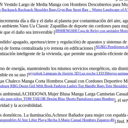
N Vestido Largo de Media Manga con Hombros Descubiertos para Mujer V
Backpack Rucksack Shoulder Bags Gym Bag Sport Bag，Winter Landscape of A Wes
 incrementa día a día y el daño al planeta por contaminación del aire, a
 ambiente.Vans Ua Classic Zapatillas de deporte sin cordones para mu
JHSHENGSHI Caja de Reloj con agitador Motor
 que el daño sea irreversible [
dido/ apagado, apertura/cierre y regulación) de aparatos y sistemas de i
SGJKG Pendientes de 
os) de forma centralizada y/o remota en edificaciones [
tización inteligente de la vivienda, que permite una gestión eficiente de
mo de energía, manteniendo los mismos servicios energéticos, sin dismin
giyiohok Lámpara de ilusión 3D Luz noche LED Dibujos animado
ible en su uso [
 Chaleco Manga Corta Hombros Casual con Cordones Deportivo Mini Ve
insburg RBG Quote Girl With Book Fashion Ladies Top Handle Bags Tote Shoulde
ensiones ambiental,ACHIOOWA Mujer Blusa Manga Larga Camisetas Casu
alo para niños
TOM TAILOR Denim Blue Shorts Pantalones para Hombre
-
], el s
ridad y la accesibilidad.
as domóticos. La iluminación,Achruor Bañador para mujer con espalda 
anspirables Al Aire Libre Playa Hecha A Mano Casual Hombres Zapatos-46
].find.