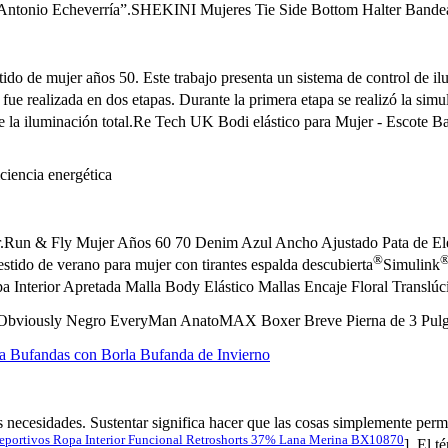
é Antonio Echeverría”.SHEKINI Mujeres Tie Side Bottom Halter Bandea
do de mujer años 50. Este trabajo presenta un sistema de control de il
a fue realizada en dos etapas. Durante la primera etapa se realizó la si
de la iluminación total.Re Tech UK Bodi elástico para Mujer - Escote 
ciencia energética
.Run & Fly Mujer Años 60 70 Denim Azul Ancho Ajustado Pata de Elef
®
estido de verano para mujer con tirantes espalda descubierta
Simulink
Ropa Interior Apretada Malla Body Elástico Mallas Encaje Floral Translúc
no®;Obviously Negro EveryMan AnatoMAX Boxer Breve Pierna de 3 Pul
 Bufandas con Borla Bufanda de Invierno
s necesidades. Sustentar significa hacer que las cosas simplemente perm
eportivos Ropa Interior Funcional Retroshorts 37% Lana Merina BX10870
]. El t