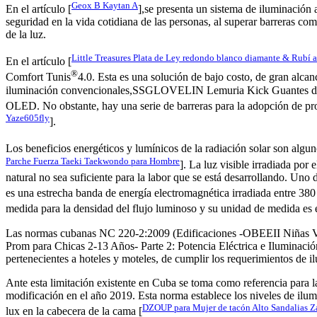
Geox B Kaytan A
En el artículo [
],se presenta un sistema de iluminación 
seguridad en la vida cotidiana de las personas, al superar barreras co
de la luz.
Little Treasures Plata de Ley redondo blanco diamante & Rubí 
En el artículo [
®
Comfort Tunis
4.0. Esta es una solución de bajo costo, de gran alc
iluminación convencionales,SSGLOVELIN Lemuria Kick Guantes de
OLED. No obstante, hay una serie de barreras para la adopción de prod
Yaze605fly
].
Los beneficios energéticos y lumínicos de la radiación solar son algun
Parche Fuerza Taeki Taekwondo para Hombre
]. La luz visible irradiada por
natural no sea suficiente para la labor que se está desarrollando. Uno
es una estrecha banda de energía electromagnética irradiada entre 38
medida para la densidad del flujo luminoso y su unidad de medida es e
Las normas cubanas NC 220-2:2009 (Edificaciones -OBEEII Niñas Ve
Prom para Chicas 2-13 Años- Parte 2: Potencia Eléctrica e Iluminación
pertenecientes a hoteles y moteles, de cumplir los requerimientos de i
Ante esta limitación existente en Cuba se toma como referencia para l
modificación en el año 2019. Esta norma establece los niveles de ilum
DZOUP para Mujer de tacón Alto Sandalias Za
lux en la cabecera de la cama [