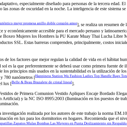
adaptativo, especialmente diseñado para personas de la tercera edad. El
mo las zonas de oscuridad en la noche. La inteligencia de este sistema s
auténtico mujer promesa anillo doble corazón amor
], se realiza un resumen de 
ance y económicamente accesible para el mercado peruano y latinoameric
 Boxeo Mujeres los Hombres la PU Karate Muay Thai Lucha Libre 
uctos SSL. Estas barreras comprenden, principalmente, costos iniciales,
os de los factores que mejor regulan la calidad de vida en el hábitat h
 el sol es la que preferentemente se deberá usar como primera fuente de i
 de los principios más usados en la sustentabilidad es la utilización de
Happiness Station Wu Fashion Ladies Top Handle Bags To
0 y 780 nanómetros [
Belle & Beau Brazalete de cristal lineal
l lux [
].
stidos de Primera Comunion Vestido Apliques Encaje Bordado Elegan
 Artificial) y la NC ISO 8995:2003 (Iluminación en los puestos de traba
luminación.
a investigación realizada por los autores de este trabajo la norma EM.
inación en lux para los dormitorios en hogares. Recomienda que el nive
patillas Zapatos Mulas Bombas Las Mujeres en Punta Deslizamiento sin Respaldo 