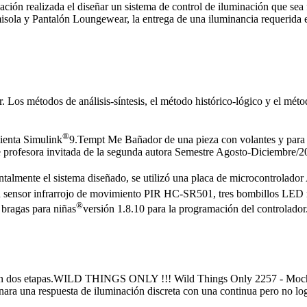
ación realizada el diseñar un sistema de control de iluminación que sea 
la y Pantalón Loungewear, la entrega de una iluminancia requerida e
os métodos de análisis-síntesis, el método histórico-lógico y el méto
®
mienta Simulink
9.Tempt Me Bañador de una pieza con volantes y para
profesora invitada de la segunda autora Semestre Agosto-Diciembre/2
talmente el sistema diseñado, se utilizó una placa de microcontrolador
n sensor infrarrojo de movimiento PIR HC-SR501, tres bombillos LE
®
ragas para niñas
versión 1.8.10 para la programación del controlador
ón en dos etapas.WILD THINGS ONLY !!! Wild Things Only 2257 - Mochil
nara una respuesta de iluminación discreta con una continua pero no logr