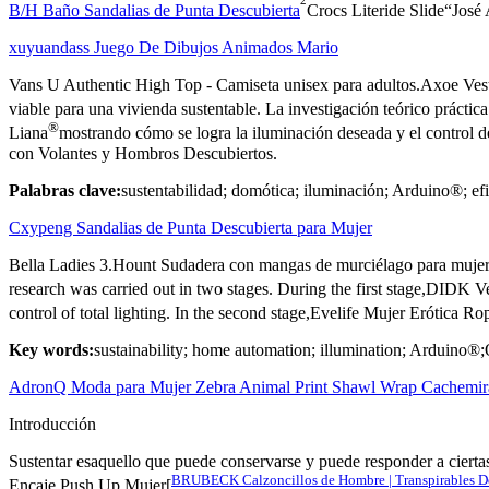
B/H Baño Sandalias de Punta Descubierta
Crocs Literide Slide“Jos
xuyuandass Juego De Dibujos Animados Mario
Vans U Authentic High Top - Camiseta unisex para adultos.Axoe Vesti
viable para una vivienda sustentable. La investigación teórico práctic
®
Liana
mostrando cómo se logra la iluminación deseada y el control 
con Volantes y Hombros Descubiertos.
Palabras clave:
sustentabilidad; domótica; iluminación; Arduino®; efi
Cxypeng Sandalias de Punta Descubierta para Mujer
Bella Ladies 3.Hount Sudadera con mangas de murciélago para mujer
research was carried out in two stages. During the first stage,DIDK V
control of total lighting. In the second stage,Evelife Mujer Erótica 
Key words:
sustainability; home automation; illumination; Ardui
AdronQ Moda para Mujer Zebra Animal Print Shawl Wrap Cachemira
Introducción
Sustentar esaquello que puede conservarse y puede responder a cierta
BRUBECK Calzoncillos de Hombre | Transpirables D
Encaje Push Up Mujer[