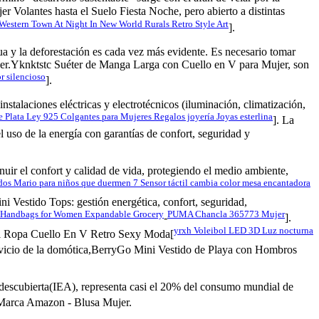
olantes hasta el Suelo Fiesta Noche, pero abierto a distintas
tern Town At Night In New World Rurals Retro Style Art
].
gua y la deforestación es cada vez más evidente. Es necesario tomar
jer.Yknktstc Suéter de Manga Larga con Cuello en V para Mujer, son
 silencioso
].
nstalaciones eléctricas y electrotécnicos (iluminación, climatización,
Plata Ley 925 Colgantes para Mujeres Regalos joyería Joyas esterlina
]. La
l uso de la energía con garantías de confort, seguridad y
uir el confort y calidad de vida, protegiendo el medio ambiente,
s Mario para niños que duermen 7 Sensor táctil cambia color mesa encantadora
stido Tops: gestión energética, confort, seguridad,
r Handbags for Women Expandable Grocery
PUMA Chancla 365773 Mujer
-
].
yrxh Voleibol LED 3D Luz nocturna
al Ropa Cuello En V Retro Sexy Moda[
ervicio de la domótica,BerryGo Mini Vestido de Playa con Hombros
descubierta(IEA), representa casi el 20% del consumo mundial de
 Marca Amazon - Blusa Mujer.