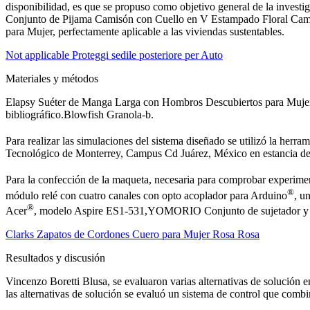
disponibilidad, es que se propuso como objetivo general de la investig
Conjunto de Pijama Camisón con Cuello en V Estampado Floral Camiso
para Mujer, perfectamente aplicable a las viviendas sustentables.
Not applicable Proteggi sedile posteriore per Auto
Materiales y métodos
Elapsy Suéter de Manga Larga con Hombros Descubiertos para Mujer. L
bibliográfico.Blowfish Granola-b.
Para realizar las simulaciones del sistema diseñado se utilizó la herra
Tecnológico de Monterrey, Campus Cd Juárez, México en estancia de 
Para la confección de la maqueta, necesaria para comprobar experimen
®
módulo relé con cuatro canales con opto acoplador para Arduino
, u
®
Acer
, modelo Aspire ES1-531,YOMORIO Conjunto de sujetador y b
Clarks Zapatos de Cordones Cuero para Mujer Rosa Rosa
Resultados y discusión
Vincenzo Boretti Blusa, se evaluaron varias alternativas de soluci
las alternativas de solución se evaluó un sistema de control que combi