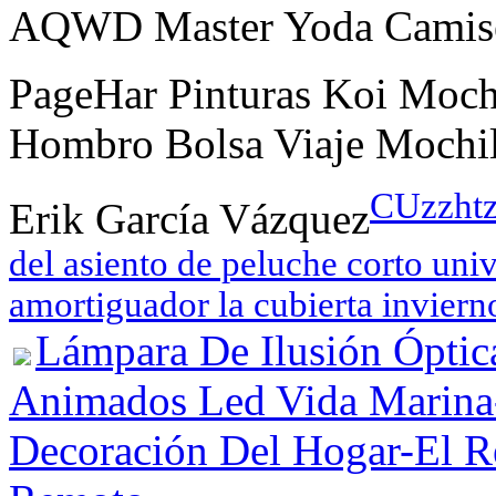
AQWD Master Yoda Camise
PageHar Pinturas Koi Mochi
Hombro Bolsa Viaje Mochila
CUzzhtz
Erik García Vázquez
del asiento de peluche corto univ
amortiguador la cubierta inviern
Lámpara De Ilusión Ópti
Animados Led Vida Marina
Decoración Del Hogar-El R