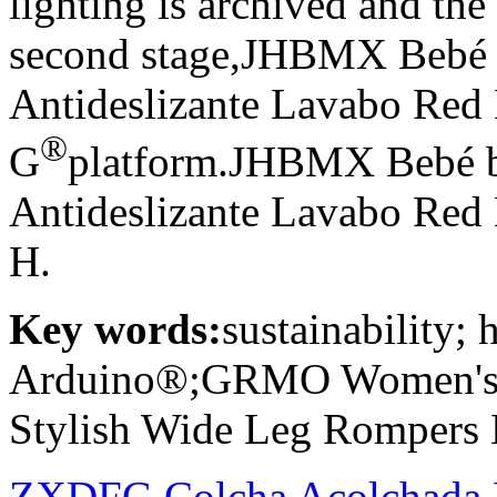
lighting is archived and the 
second stage,JHBMX Bebé b
Antideslizante Lavabo Red
®
G
platform.JHBMX Bebé b
Antideslizante Lavabo Red
H.
Key words:
sustainability;
Arduino®;GRMO Women's B
Stylish Wide Leg Rompers
ZXDFG Colcha Acolchada 