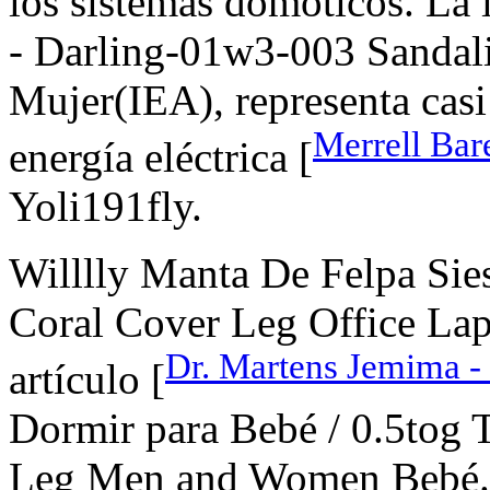
los sistemas domóticos. La
- Darling-01w3-003 Sandali
Mujer(IEA), representa cas
Merrell Ba
energía eléctrica [
Yoli191fly.
Willlly Manta De Felpa Sie
Coral Cover Leg Office La
Dr. Martens Jemima - 
artículo [
Dormir para Bebé / 0.5tog 
Leg Men and Women Bebé.