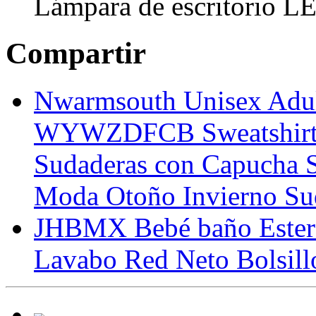
Lámpara de escritorio L
Compartir
Nwarmsouth Unisex Adul
WYWZDFCB Sweatshirt S
Sudaderas con Capucha Su
Moda Otoño Invierno Su
JHBMX Bebé baño Estera 
Lavabo Red Neto Bolsil