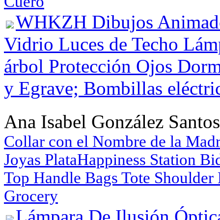
Cuero
WHKZH Dibujos Animados 
Vidrio Luces de Techo Lám
árbol Protección Ojos Dorm
y Egrave; Bombillas eléctri
Ana Isabel González Santos
Collar con el Nombre de la Mad
Joyas Plata
Happiness Station Bi
Top Handle Bags Tote Shoulder
Grocery
Lámpara De Ilusión Ópti