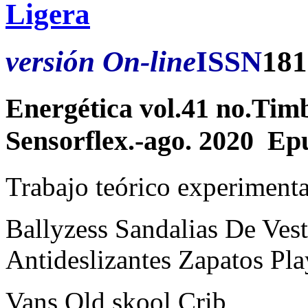
Ligera
versión On-line
ISSN
181
Energética vol.41 no.Tim
Sensorflex.-ago. 2020 E
Trabajo teórico experimenta
Ballyzess Sandalias De Ves
Antideslizantes Zapatos Pla
Vans Old skool Crib