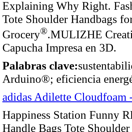
Explaining Why Right. Fas
Tote Shoulder Handbags f
®
Grocery
.MULIZHE Creativ
Capucha Impresa en 3D.
Palabras clave:
sustentabil
Arduino®; eficiencia energé
adidas Adilette Cloudfoa
Happiness Station Funny R
Handle Bags Tote Shoulde