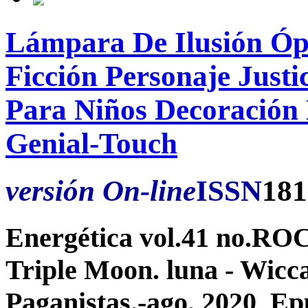
Lámpara De Ilusión Ópt
Ficción Personaje Just
Para Niños Decoración
Genial-Touch
versión On-line
ISSN
181
Energética vol.41 no.R
Triple Moon. luna - Wicca
Paganistas.-ago. 2020 E