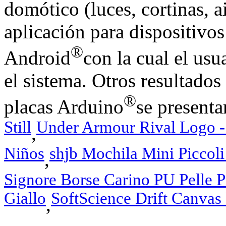
domótico (luces, cortinas, 
aplicación para dispositivo
®
Android
con la cual el usu
el sistema. Otros resultado
®
placas Arduino
se presenta
Still
Under Armour Rival Logo - 
,
Niños
shjb Mochila Mini Piccoli
,
Signore Borse Carino PU Pelle 
Giallo
SoftScience Drift Canva
,