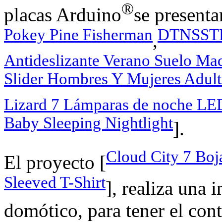
®
placas Arduino
se presenta
Pokey Pine Fisherman
DTNSSTB 
,
Antideslizante Verano Suelo M
Slider Hombres Y Mujeres Adul
Lizard 7 Lámparas de noche LED
Baby Sleeping Nightlight
].
Cloud City 7 Boj
El proyecto [
Sleeved T-Shirt
], realiza una
domótico, para tener el con