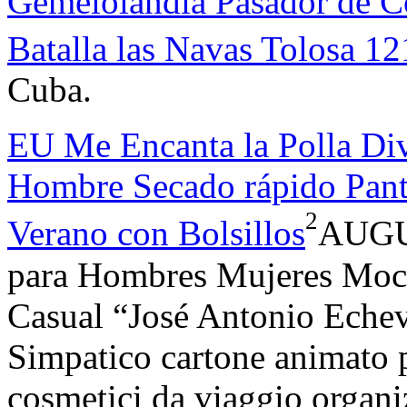
Gemelolandia Pasador de Cor
Batalla las Navas Tolosa 1
Cuba.
EU Me Encanta la Polla Div
Hombre Secado rápido Pant
2
Verano con Bolsillos
AUGUR
para Hombres Mujeres Mochi
Casual “José Antonio Eche
Simpatico cartone animato 
cosmetici da viaggio organi