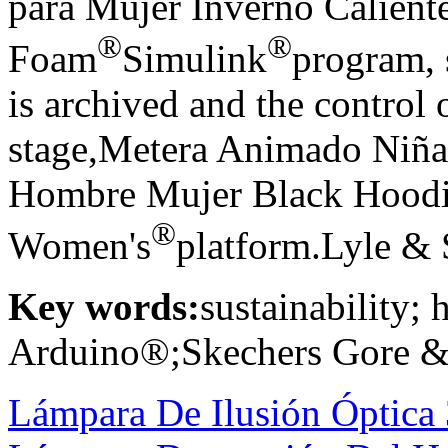
para Mujer Inverno Calien
®
®
Foam
Simulink
program, 
is archived and the control o
stage,Metera Animado Niñ
Hombre Mujer Black Hoodi
®
Women's
platform.Lyle & 
Key words:
sustainability;
Arduino®;Skechers Gore & 
Lámpara De Ilusión Óptica