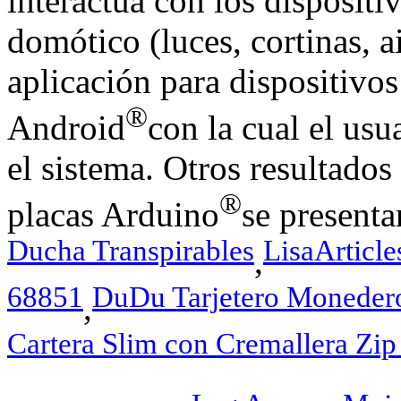
interactúa con los disposit
domótico (luces, cortinas, 
aplicación para dispositivo
®
Android
con la cual el usu
el sistema. Otros resultado
®
placas Arduino
se presenta
Ducha Transpirables
LisaArticl
,
68851
DuDu Tarjetero Monedero
,
Cartera Slim con Cremallera Zi