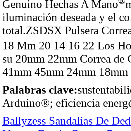
®
Genuino Hechas A Mano
m
iluminación deseada y el co
total.ZSDSX Pulsera Corre
18 Mm 20 14 16 22 Los H
su 20mm 22mm Correa de C
41mm 45mm 24mm 18mm lib
Palabras clave:
sustentabil
Arduino®; eficiencia energé
Ballyzess Sandalias De De